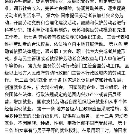
采取各种措施，促进劳动就业，发展职业教育，制定劳动标
准，调节社会收入，完善社会保险，协调劳动关系，逐步提高
劳动者的生活水平。 第六条 国家提倡劳动者参加社会义务劳
动，开展劳动竞赛和合理化建议活动，鼓励和保护劳动者进行
科学研究、技术革新和发明创造，表彰和奖励劳动模范和先进
工作者。 第七条 劳动者有权依法参加和组织工会。 工会代表和
维护劳动者的合法权益，依法独立自主地开展活动。 第八条 劳
动者依照法律规定，通过职工大会、职工代表大会或者其他形
式，参与民主管理或者就保护劳动者合法权益与用人单位进行
平等协商。 第九条 国务院劳动行政部门主管全国劳动工作。 县
级以上地方人民政府劳动行政部门主管本行政区域内的劳动工
作。 第二章 促进就业 第十条 国家通过促进经济和社会发展，
创造就业条件，扩大就业机会。 国家鼓励企业、事业组织、社
会团体在法律、行政法规规定的范围内兴办产业或者拓展经
营，增加就业。 国家支持劳动者自愿组织起来就业和从事个体
经营实现就业。 第十一条 地方各级人民政府应当采取措施，发
展多种类型的职业介绍机构，提供就业服务。 第十二条 劳动者
就业，不因民族、种族、性别、宗教信仰不同而受歧视。 第十
三条 妇女享有与男子平等的就业权利。在录用职工时，除国家