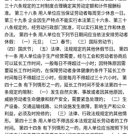
三十六条规定的工时制度合理确定其劳动定额和计件报酬标
准。 第三十八条 用人单位应当保证劳动者每周至少休息一日。
第三十九条 企业因生产特点不能实行本法第三十六条、第三十
八条规定的，经劳动行政部门批准，可以实行其他工作和休息
办法。 第四十条 用人单位在下列节日期间应当依法安排劳动者
休假： （一）元旦； （二）春节； （三）国际劳动节；
（四）国庆节； （五）法律、法规规定的其他休假节日。 第四
十一条 用人单位由于生产经营需要，经与工会和劳动者协商后
可以延长工作时间，一般每日不得超过一小时；因特殊原因需
要延长工作时间的，在保障劳动者身体健康的条件下延长工作
时间每日不得超过三小时，但是每月不得超过三十六小时。 第
四十二条 有下列情形之一的，延长工作时间不受本法第四十一
条规定的限制： （一）发生自然灾害、事故或者因其他原因，
威胁劳动者生命健康和财产安全，需要紧急处理的； （二）生
产设备、交通运输线路、公共设施发生故障，影响生产和公众
利益，必须及时抢修的； （三）法律、行政法规规定的其他情
形。 第四十三条 用人单位不得违反本法规定延长劳动者的工作
时间。 第四十四条 有下列情形之一的，用人单位应当按照下列