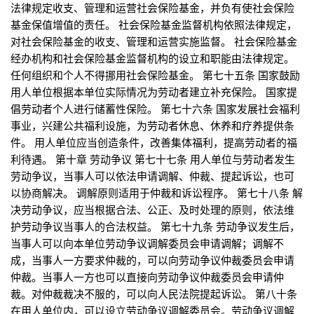
法律规定收支、管理和运营社会保险基金，并负有使社会保险
基金保值增值的责任。 社会保险基金监督机构依照法律规定，
对社会保险基金的收支、管理和运营实施监督。 社会保险基金
经办机构和社会保险基金监督机构的设立和职能由法律规定。
任何组织和个人不得挪用社会保险基金。 第七十五条 国家鼓励
用人单位根据本单位实际情况为劳动者建立补充保险。 国家提
倡劳动者个人进行储蓄性保险。 第七十六条 国家发展社会福利
事业，兴建公共福利设施，为劳动者休息、休养和疗养提供条
件。 用人单位应当创造条件，改善集体福利，提高劳动者的福
利待遇。 第十章 劳动争议 第七十七条 用人单位与劳动者发生
劳动争议，当事人可以依法申请调解、仲裁、提起诉讼，也可
以协商解决。 调解原则适用于仲裁和诉讼程序。 第七十八条 解
决劳动争议，应当根据合法、公正、及时处理的原则，依法维
护劳动争议当事人的合法权益。 第七十九条 劳动争议发生后，
当事人可以向本单位劳动争议调解委员会申请调解；调解不
成，当事人一方要求仲裁的，可以向劳动争议仲裁委员会申请
仲裁。当事人一方也可以直接向劳动争议仲裁委员会申请仲
裁。对仲裁裁决不服的，可以向人民法院提起诉讼。 第八十条
在用人单位内，可以设立劳动争议调解委员会。劳动争议调解