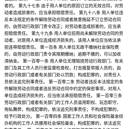
者的。 第九十七条 由于用人单位的原因订立的无效合同，对劳
动者造成损害的，应当承担赔偿责任。 第九十八条 用人单位违
反本法规定的条件解除劳动合同或者故意拖延不订立劳动合同
的，由劳动行政部门责令改正；对劳动者造成损害的，应当承
担赔偿责任。 第九十九条 用人单位招用尚未解除劳动合同的劳
动者，对原用人单位造成经济损失的，该用人单位应当依法承
担连带赔偿责任。 第一百条 用人单位无故不缴纳社会保险费
的，由劳动行政部门责令其限期缴纳；逾期不缴的，可以加收
滞纳金。 第一百零一条 用人单位无理阻挠劳动行政部门、有关
部门及其工作人员行使监督检查权，打击报复举报人员的，由
劳动行政部门或者有关部门处以罚款；构成犯罪的，对责任人
员依法追究刑事责任。 第一百零二条 劳动者违反本法规定的条
件解除劳动合同或者违反劳动合同中约定的保密事项，对用人
单位造成经济损失的，应当依法承担赔偿责任。 第一百零三条
劳动行政部门或者有关部门的工作人员滥用职权、玩忽职守、
徇私舞弊，构成犯罪的，依法追究刑事责任；不构成犯罪的，
给予行政处分。 第一百零四条 国家工作人员和社会保险基金经
办机构的工作人员挪用社会保险基金，构成犯罪的，依法追究