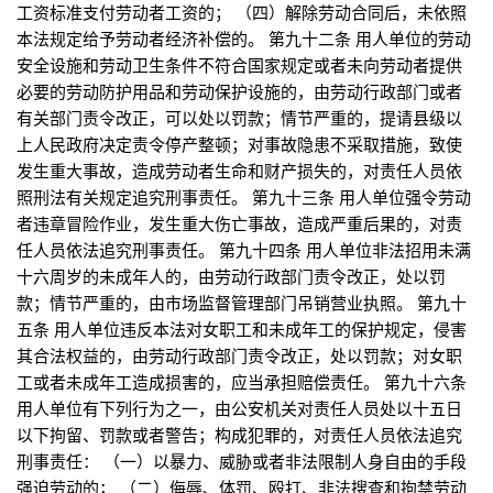
工资标准支付劳动者工资的； （四）解除劳动合同后，未依照
本法规定给予劳动者经济补偿的。 第九十二条 用人单位的劳动
安全设施和劳动卫生条件不符合国家规定或者未向劳动者提供
必要的劳动防护用品和劳动保护设施的，由劳动行政部门或者
有关部门责令改正，可以处以罚款；情节严重的，提请县级以
上人民政府决定责令停产整顿；对事故隐患不采取措施，致使
发生重大事故，造成劳动者生命和财产损失的，对责任人员依
照刑法有关规定追究刑事责任。 第九十三条 用人单位强令劳动
者违章冒险作业，发生重大伤亡事故，造成严重后果的，对责
任人员依法追究刑事责任。 第九十四条 用人单位非法招用未满
十六周岁的未成年人的，由劳动行政部门责令改正，处以罚
款；情节严重的，由市场监督管理部门吊销营业执照。 第九十
五条 用人单位违反本法对女职工和未成年工的保护规定，侵害
其合法权益的，由劳动行政部门责令改正，处以罚款；对女职
工或者未成年工造成损害的，应当承担赔偿责任。 第九十六条
用人单位有下列行为之一，由公安机关对责任人员处以十五日
以下拘留、罚款或者警告；构成犯罪的，对责任人员依法追究
刑事责任： （一）以暴力、威胁或者非法限制人身自由的手段
强迫劳动的； （二）侮辱、体罚、殴打、非法搜查和拘禁劳动