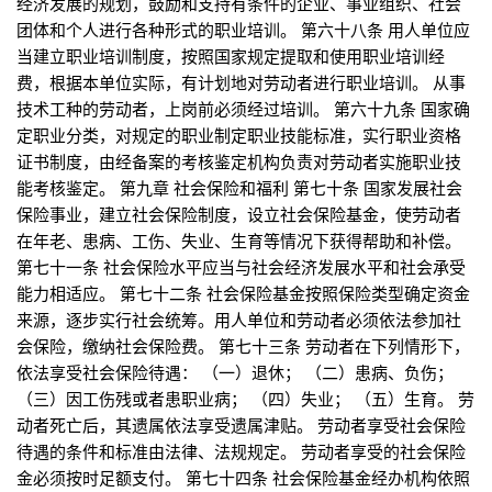
经济发展的规划，鼓励和支持有条件的企业、事业组织、社会
团体和个人进行各种形式的职业培训。 第六十八条 用人单位应
当建立职业培训制度，按照国家规定提取和使用职业培训经
费，根据本单位实际，有计划地对劳动者进行职业培训。 从事
技术工种的劳动者，上岗前必须经过培训。 第六十九条 国家确
定职业分类，对规定的职业制定职业技能标准，实行职业资格
证书制度，由经备案的考核鉴定机构负责对劳动者实施职业技
能考核鉴定。 第九章 社会保险和福利 第七十条 国家发展社会
保险事业，建立社会保险制度，设立社会保险基金，使劳动者
在年老、患病、工伤、失业、生育等情况下获得帮助和补偿。
第七十一条 社会保险水平应当与社会经济发展水平和社会承受
能力相适应。 第七十二条 社会保险基金按照保险类型确定资金
来源，逐步实行社会统筹。用人单位和劳动者必须依法参加社
会保险，缴纳社会保险费。 第七十三条 劳动者在下列情形下，
依法享受社会保险待遇： （一）退休； （二）患病、负伤；
（三）因工伤残或者患职业病； （四）失业； （五）生育。 劳
动者死亡后，其遗属依法享受遗属津贴。 劳动者享受社会保险
待遇的条件和标准由法律、法规规定。 劳动者享受的社会保险
金必须按时足额支付。 第七十四条 社会保险基金经办机构依照