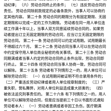
动纪律； （六）劳动合同终止的条件； （七）违反劳动合同的
责任。 劳动合同除前款规定的必备条款外，当事人可以协商约
定其他内容。 第二十条 劳动合同的期限分为有固定期限、无固
定期限和以完成一定的工作为期限。 劳动者在同一用人单位连
续工作满十年以上，当事人双方同意延续劳动合同的，如果劳
动者提出订立无固定期限的劳动合同，应当订立无固定期限的
劳动合同。 第二十一条 劳动合同可以约定试用期。试用期最长
不得超过六个月。 第二十二条 劳动合同当事人可以在劳动合同
中约定保守用人单位商业秘密的有关事项。 第二十三条 劳动合
同期满或者当事人约定的劳动合同终止条件出现，劳动合同即
行终止。 第二十四条 经劳动合同当事人协商一致，劳动合同可
以解除。 第二十五条 劳动者有下列情形之一的，用人单位可以
解除劳动合同： （一）在试用期间被证明不符合录用条件的；
（二）严重违反劳动纪律或者用人单位规章制度的； （三）严
重失职，营私舞弊，对用人单位利益造成重大损害的； （四）
被依法追究刑事责任的。 第二十六条 有下列情形之一的，用人
单位可以解除劳动合同，但是应当提前三十日以书面形式通知
劳动者本人： （一）劳动者患病或者非因工负伤，医疗期满