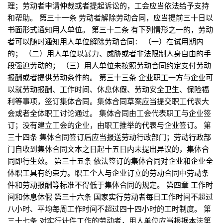
理；劳动者申请仲裁或者提起诉讼的，工会应当依法给予支持
和帮助。 第三十一条 劳动者解除劳动合同，应当提前三十日以
书面形式通知用人单位。 第三十二条 有下列情形之一的，劳动
者可以随时通知用人单位解除劳动合同： （一）在试用期内
的； （二）用人单位以暴力、威胁或者非法限制人身自由的手
段强迫劳动的； （三）用人单位未按照劳动合同约定支付劳动
报酬或者提供劳动条件的。 第三十三条 企业职工一方与企业可
以就劳动报酬、工作时间、休息休假、劳动安全卫生、保险福
利等事项，签订集体合同。集体合同草案应当提交职工代表大
会或者全体职工讨论通过。 集体合同由工会代表职工与企业签
订；没有建立工会的企业，由职工推举的代表与企业签订。 第
三十四条 集体合同签订后应当报送劳动行政部门；劳动行政部
门自收到集体合同文本之日起十五日内未提出异议的，集体合
同即行生效。 第三十五条 依法签订的集体合同对企业和企业全
体职工具有约束力。职工个人与企业订立的劳动合同中劳动条
件和劳动报酬等标准不得低于集体合同的规定。 第四章 工作时
间和休息休假 第三十六条 国家实行劳动者每日工作时间不超过
八小时、平均每周工作时间不超过四十四小时的工时制度。 第
三十七条 对实行计件工作的劳动者，用人单位应当根据本法第