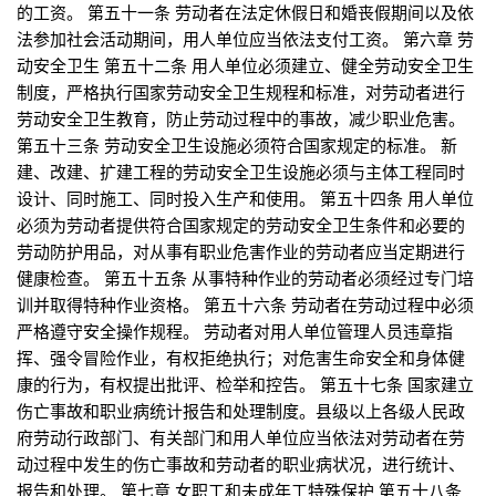
的工资。 第五十一条 劳动者在法定休假日和婚丧假期间以及依
法参加社会活动期间，用人单位应当依法支付工资。 第六章 劳
动安全卫生 第五十二条 用人单位必须建立、健全劳动安全卫生
制度，严格执行国家劳动安全卫生规程和标准，对劳动者进行
劳动安全卫生教育，防止劳动过程中的事故，减少职业危害。
第五十三条 劳动安全卫生设施必须符合国家规定的标准。 新
建、改建、扩建工程的劳动安全卫生设施必须与主体工程同时
设计、同时施工、同时投入生产和使用。 第五十四条 用人单位
必须为劳动者提供符合国家规定的劳动安全卫生条件和必要的
劳动防护用品，对从事有职业危害作业的劳动者应当定期进行
健康检查。 第五十五条 从事特种作业的劳动者必须经过专门培
训并取得特种作业资格。 第五十六条 劳动者在劳动过程中必须
严格遵守安全操作规程。 劳动者对用人单位管理人员违章指
挥、强令冒险作业，有权拒绝执行；对危害生命安全和身体健
康的行为，有权提出批评、检举和控告。 第五十七条 国家建立
伤亡事故和职业病统计报告和处理制度。县级以上各级人民政
府劳动行政部门、有关部门和用人单位应当依法对劳动者在劳
动过程中发生的伤亡事故和劳动者的职业病状况，进行统计、
报告和处理。 第七章 女职工和未成年工特殊保护 第五十八条