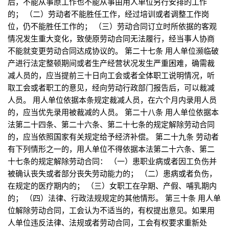
后，不能从事原工作也不能从事由用人单位另行安排的工作
的； （二）劳动者不能胜任工作，经过培训或者调整工作岗
位，仍不能胜任工作的； （三）劳动合同订立时所依据的客观
情况发生重大变化，致使原劳动合同无法履行，经当事人协商
不能就变更劳动合同达成协议的。 第二十七条 用人单位濒临破
产进行法定整顿期间或者生产经营状况发生严重困难，确需裁
减人员的，应当提前三十日向工会或者全体职工说明情况，听
取工会或者职工的意见，经向劳动行政部门报告后，可以裁减
人员。 用人单位依据本条规定裁减人员，在六个月内录用人员
的，应当优先录用被裁减的人员。 第二十八条 用人单位依据本
法第二十四条、第二十六条、第二十七条的规定解除劳动合同
的，应当依照国家有关规定给予经济补偿。 第二十九条 劳动者
有下列情形之一的，用人单位不得依据本法第二十六条、第二
十七条的规定解除劳动合同： （一）患职业病或者因工负伤并
被确认丧失或者部分丧失劳动能力的； （二）患病或者负伤，
在规定的医疗期内的； （三）女职工在孕期、产假、哺乳期内
的； （四）法律、行政法规规定的其他情形。 第三十条 用人单
位解除劳动合同，工会认为不适当的，有权提出意见。如果用
人单位违反法律、法规或者劳动合同，工会有权要求重新处