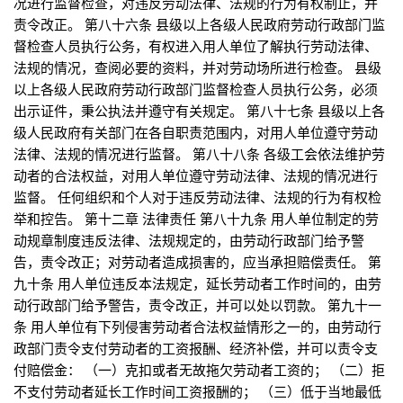
况进行监督检查，对违反劳动法律、法规的行为有权制止，并
责令改正。 第八十六条 县级以上各级人民政府劳动行政部门监
督检查人员执行公务，有权进入用人单位了解执行劳动法律、
法规的情况，查阅必要的资料，并对劳动场所进行检查。 县级
以上各级人民政府劳动行政部门监督检查人员执行公务，必须
出示证件，秉公执法并遵守有关规定。 第八十七条 县级以上各
级人民政府有关部门在各自职责范围内，对用人单位遵守劳动
法律、法规的情况进行监督。 第八十八条 各级工会依法维护劳
动者的合法权益，对用人单位遵守劳动法律、法规的情况进行
监督。 任何组织和个人对于违反劳动法律、法规的行为有权检
举和控告。 第十二章 法律责任 第八十九条 用人单位制定的劳
动规章制度违反法律、法规规定的，由劳动行政部门给予警
告，责令改正；对劳动者造成损害的，应当承担赔偿责任。 第
九十条 用人单位违反本法规定，延长劳动者工作时间的，由劳
动行政部门给予警告，责令改正，并可以处以罚款。 第九十一
条 用人单位有下列侵害劳动者合法权益情形之一的，由劳动行
政部门责令支付劳动者的工资报酬、经济补偿，并可以责令支
付赔偿金： （一）克扣或者无故拖欠劳动者工资的； （二）拒
不支付劳动者延长工作时间工资报酬的； （三）低于当地最低