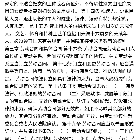
规定的不适合妇女的工种或者岗位外，不得以性别为由拒绝录
用妇女或者提高对妇女的录用标准。 第十四条 残疾人、少数民
族人员、退出现役的军人的就业，法律、法规有特别规定的，
从其规定。 第十五条 禁止用人单位招用未满十六周岁的未成年
人。 文艺、体育和特种工艺单位招用未满十六周岁的未成年
人，必须遵守国家有关规定，并保障其接受义务教育的权利。
第三章 劳动合同和集体合同 第十六条 劳动合同是劳动者与用人
单位确立劳动关系、明确双方权利和义务的协议。 建立劳动关
系应当订立劳动合同。 第十七条 订立和变更劳动合同，应当遵
循平等自愿、协商一致的原则，不得违反法律、行政法规的规
定。 劳动合同依法订立即具有法律约束力，当事人必须履行劳
动合同规定的义务。 第十八条 下列劳动合同无效： （一）违反
法律、行政法规的劳动合同； （二）采取欺诈、威胁等手段订
立的劳动合同。 无效的劳动合同，从订立的时候起，就没有法
律约束力。确认劳动合同部分无效的，如果不影响其余部分的
效力，其余部分仍然有效。 劳动合同的无效，由劳动争议仲裁
委员会或者人民法院确认。 第十九条 劳动合同应当以书面形式
订立，并具备以下条款： （一）劳动合同期限； （二）工作内
容； （三）劳动保护和劳动条件； （四）劳动报酬； （五）劳