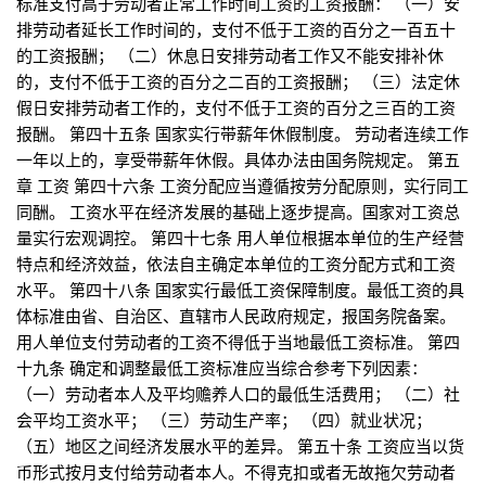
标准支付高于劳动者正常工作时间工资的工资报酬： （一）安
排劳动者延长工作时间的，支付不低于工资的百分之一百五十
的工资报酬； （二）休息日安排劳动者工作又不能安排补休
的，支付不低于工资的百分之二百的工资报酬； （三）法定休
假日安排劳动者工作的，支付不低于工资的百分之三百的工资
报酬。 第四十五条 国家实行带薪年休假制度。 劳动者连续工作
一年以上的，享受带薪年休假。具体办法由国务院规定。 第五
章 工资 第四十六条 工资分配应当遵循按劳分配原则，实行同工
同酬。 工资水平在经济发展的基础上逐步提高。国家对工资总
量实行宏观调控。 第四十七条 用人单位根据本单位的生产经营
特点和经济效益，依法自主确定本单位的工资分配方式和工资
水平。 第四十八条 国家实行最低工资保障制度。最低工资的具
体标准由省、自治区、直辖市人民政府规定，报国务院备案。
用人单位支付劳动者的工资不得低于当地最低工资标准。 第四
十九条 确定和调整最低工资标准应当综合参考下列因素：
（一）劳动者本人及平均赡养人口的最低生活费用； （二）社
会平均工资水平； （三）劳动生产率； （四）就业状况；
（五）地区之间经济发展水平的差异。 第五十条 工资应当以货
币形式按月支付给劳动者本人。不得克扣或者无故拖欠劳动者