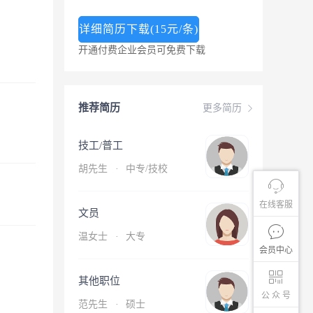
详细简历下载(15元/条)
开通付费企业会员可免费下载
推荐简历
更多简历
技工/普工
胡先生
·
中专/技校
在线客服
文员
温女士
·
大专
会员中心
其他职位
公 众 号
范先生
·
硕士